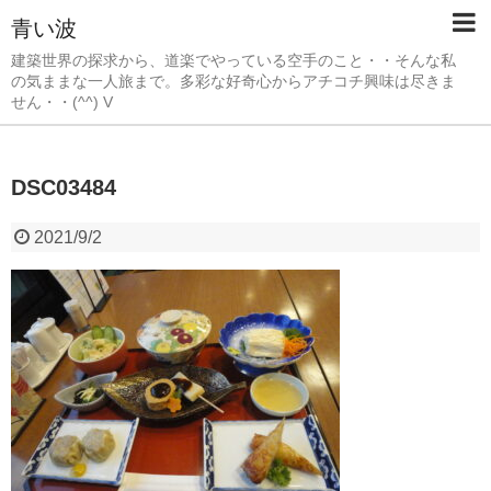
青い波
建築世界の探求から、道楽でやっている空手のこと・・そんな私
の気ままな一人旅まで。多彩な好奇心からアチコチ興味は尽きま
せん・・(^^) V
DSC03484
2021/9/2