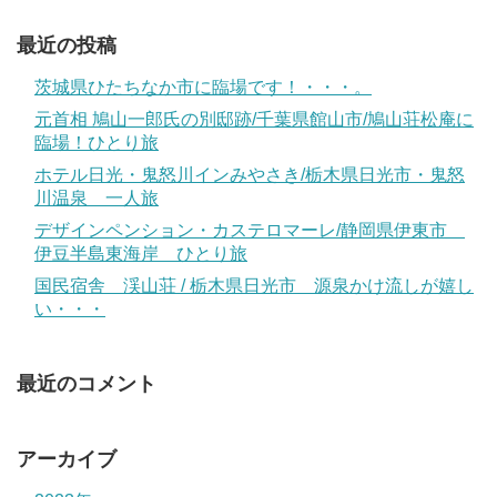
最近の投稿
茨城県ひたちなか市に臨場です！・・・。
元首相 鳩山一郎氏の別邸跡/千葉県館山市/鳩山荘松庵に
臨場！ひとり旅
ホテル日光・鬼怒川インみやさき/栃木県日光市・鬼怒
川温泉 一人旅
デザインペンション・カステロマーレ/静岡県伊東市
伊豆半島東海岸 ひとり旅
国民宿舎 渓山荘 / 栃木県日光市 源泉かけ流しが嬉し
い・・・
最近のコメント
アーカイブ