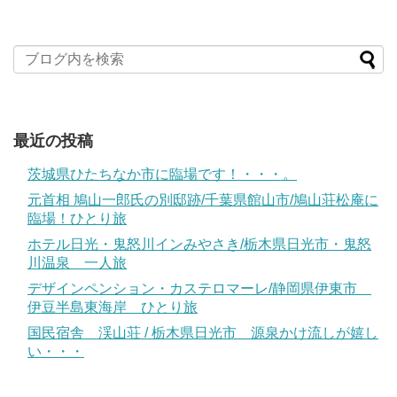
最近の投稿
茨城県ひたちなか市に臨場です！・・・。
元首相 鳩山一郎氏の別邸跡/千葉県館山市/鳩山荘松庵に
臨場！ひとり旅
ホテル日光・鬼怒川インみやさき/栃木県日光市・鬼怒
川温泉 一人旅
デザインペンション・カステロマーレ/静岡県伊東市
伊豆半島東海岸 ひとり旅
国民宿舎 渓山荘 / 栃木県日光市 源泉かけ流しが嬉し
い・・・