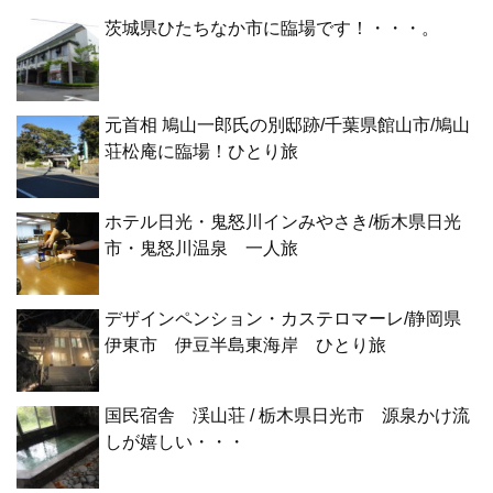
茨城県ひたちなか市に臨場です！・・・。
元首相 鳩山一郎氏の別邸跡/千葉県館山市/鳩山
荘松庵に臨場！ひとり旅
ホテル日光・鬼怒川インみやさき/栃木県日光
市・鬼怒川温泉 一人旅
デザインペンション・カステロマーレ/静岡県
伊東市 伊豆半島東海岸 ひとり旅
国民宿舎 渓山荘 / 栃木県日光市 源泉かけ流
しが嬉しい・・・