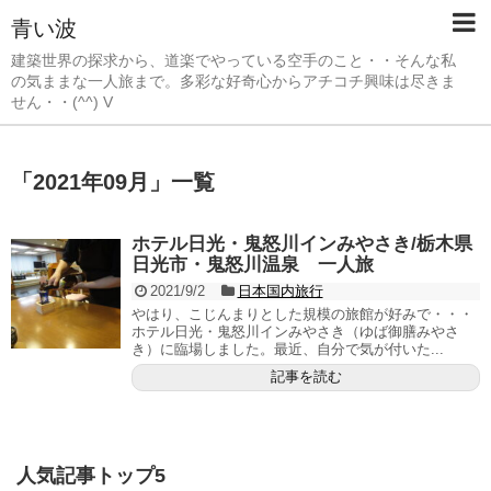
青い波
建築世界の探求から、道楽でやっている空手のこと・・そんな私
の気ままな一人旅まで。多彩な好奇心からアチコチ興味は尽きま
せん・・(^^) V
「
2021年09月
」
一覧
ホテル日光・鬼怒川インみやさき/栃木県
日光市・鬼怒川温泉 一人旅
2021/9/2
日本国内旅行
やはり、こじんまりとした規模の旅館が好みで・・・
ホテル日光・鬼怒川インみやさき（ゆば御膳みやさ
き）に臨場しました。最近、自分で気が付いた...
記事を読む
人気記事トップ5