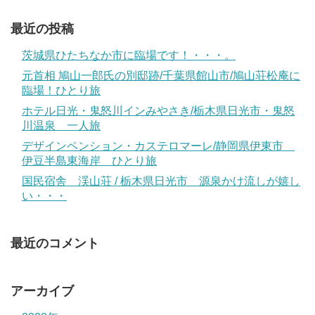
最近の投稿
茨城県ひたちなか市に臨場です！・・・。
元首相 鳩山一郎氏の別邸跡/千葉県館山市/鳩山荘松庵に
臨場！ひとり旅
ホテル日光・鬼怒川インみやさき/栃木県日光市・鬼怒
川温泉 一人旅
デザインペンション・カステロマーレ/静岡県伊東市
伊豆半島東海岸 ひとり旅
国民宿舎 渓山荘 / 栃木県日光市 源泉かけ流しが嬉し
い・・・
最近のコメント
アーカイブ