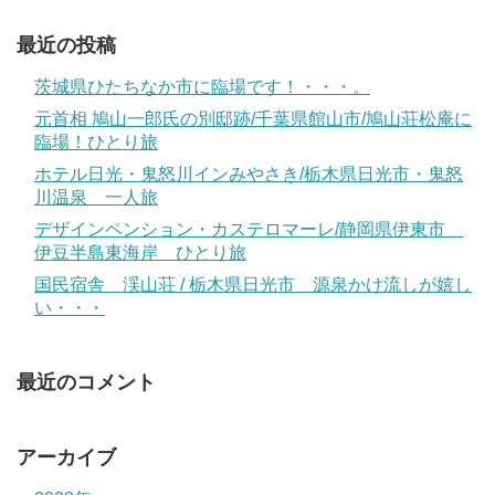
最近の投稿
茨城県ひたちなか市に臨場です！・・・。
元首相 鳩山一郎氏の別邸跡/千葉県館山市/鳩山荘松庵に
臨場！ひとり旅
ホテル日光・鬼怒川インみやさき/栃木県日光市・鬼怒
川温泉 一人旅
デザインペンション・カステロマーレ/静岡県伊東市
伊豆半島東海岸 ひとり旅
国民宿舎 渓山荘 / 栃木県日光市 源泉かけ流しが嬉し
い・・・
最近のコメント
アーカイブ