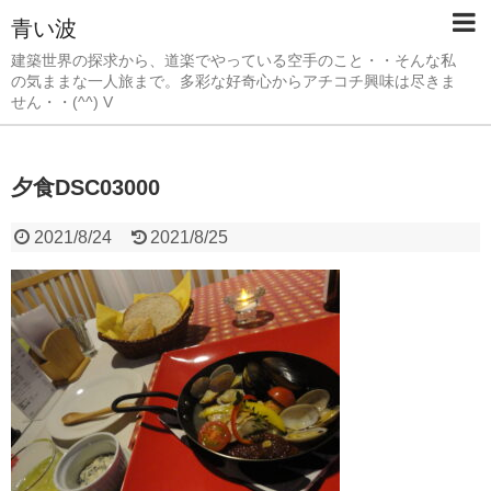
青い波
建築世界の探求から、道楽でやっている空手のこと・・そんな私
の気ままな一人旅まで。多彩な好奇心からアチコチ興味は尽きま
せん・・(^^) V
夕食DSC03000
2021/8/24
2021/8/25