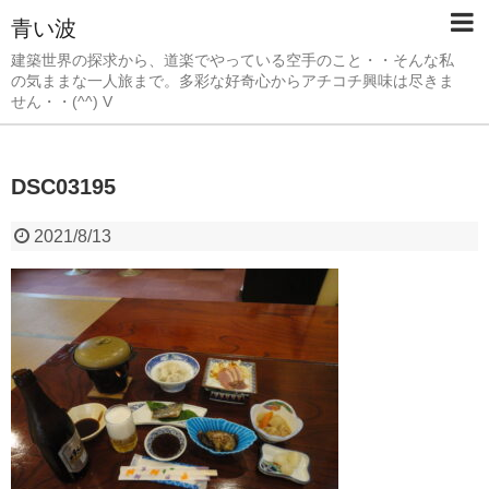
青い波
建築世界の探求から、道楽でやっている空手のこと・・そんな私
の気ままな一人旅まで。多彩な好奇心からアチコチ興味は尽きま
せん・・(^^) V
DSC03195
2021/8/13