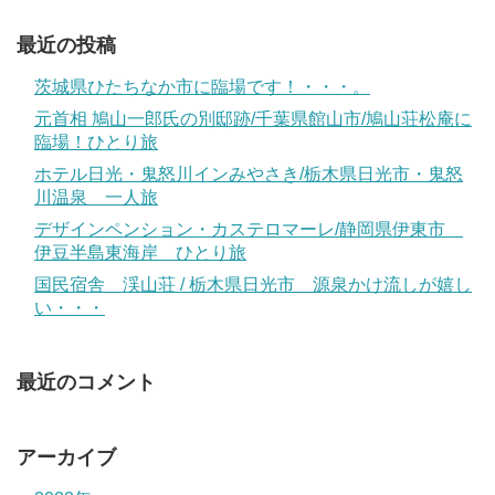
最近の投稿
茨城県ひたちなか市に臨場です！・・・。
元首相 鳩山一郎氏の別邸跡/千葉県館山市/鳩山荘松庵に
臨場！ひとり旅
ホテル日光・鬼怒川インみやさき/栃木県日光市・鬼怒
川温泉 一人旅
デザインペンション・カステロマーレ/静岡県伊東市
伊豆半島東海岸 ひとり旅
国民宿舎 渓山荘 / 栃木県日光市 源泉かけ流しが嬉し
い・・・
最近のコメント
アーカイブ