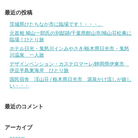
最近の投稿
茨城県ひたちなか市に臨場です！・・・。
元首相 鳩山一郎氏の別邸跡/千葉県館山市/鳩山荘松庵に
臨場！ひとり旅
ホテル日光・鬼怒川インみやさき/栃木県日光市・鬼怒
川温泉 一人旅
デザインペンション・カステロマーレ/静岡県伊東市
伊豆半島東海岸 ひとり旅
国民宿舎 渓山荘 / 栃木県日光市 源泉かけ流しが嬉し
い・・・
最近のコメント
アーカイブ