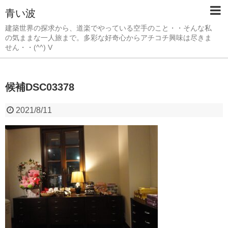
青い波
建築世界の探求から、道楽でやっている空手のこと・・そんな私
の気ままな一人旅まで。多彩な好奇心からアチコチ興味は尽きま
せん・・(^^) V
候補DSC03378
2021/8/11